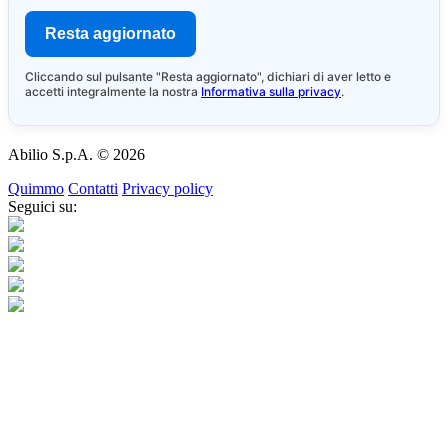
Cliccando sul pulsante "Resta aggiornato", dichiari di aver letto e
accetti integralmente la nostra
Informativa sulla privacy
.
Abilio S.p.A. © 2026
Quimmo
Contatti
Privacy policy
Seguici su:
Abilio S.p.A. società a socio unico Email: info@abilio.com | Telefono: +39
0546 046747 | Sito Web: www.abilio.com | Pec: abilio@pec.illimity.com
Capitale sociale [i.v.] euro 60.975,00 | Sede legale in Via Galileo Galilei n.6,
48018 Faenza (RA) | Codice fiscale e Nr. Iscrizione Registro delle Imprese di
Ferrara e di Ravenna: 02704840392 | Numero REA RA 224830 | SDI:
SUBM70N | Società iscritta alla sezione A dell'elenco siti web autorizzati dal
Ministero della Giustizia alla pubblicità delle aste giudiziarie - p.d.g.