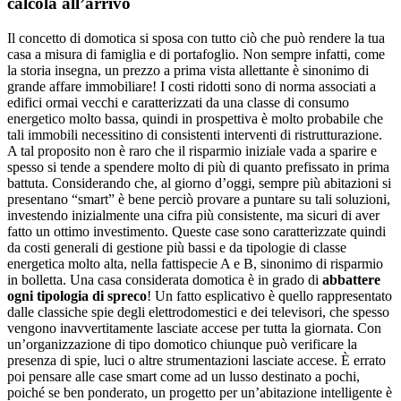
calcola all’arrivo
Il concetto di domotica si sposa con tutto ciò che può rendere la tua
casa a misura di famiglia e di portafoglio. Non sempre infatti, come
la storia insegna, un prezzo a prima vista allettante è sinonimo di
grande affare immobiliare! I costi ridotti sono di norma associati a
edifici ormai vecchi e caratterizzati da una classe di consumo
energetico molto bassa, quindi in prospettiva è molto probabile che
tali immobili necessitino di consistenti interventi di ristrutturazione.
A tal proposito non è raro che il risparmio iniziale vada a sparire e
spesso si tende a spendere molto di più di quanto prefissato in prima
battuta. Considerando che, al giorno d’oggi, sempre più abitazioni si
presentano “smart” è bene perciò provare a puntare su tali soluzioni,
investendo inizialmente una cifra più consistente, ma sicuri di aver
fatto un ottimo investimento. Queste case sono caratterizzate quindi
da costi generali di gestione più bassi e da tipologie di classe
energetica molto alta, nella fattispecie A e B, sinonimo di risparmio
in bolletta. Una casa considerata domotica è in grado di
abbattere
ogni tipologia di spreco
! Un fatto esplicativo è quello rappresentato
dalle classiche spie degli elettrodomestici e dei televisori, che spesso
vengono inavvertitamente lasciate accese per tutta la giornata. Con
un’organizzazione di tipo domotico chiunque può verificare la
presenza di spie, luci o altre strumentazioni lasciate accese. È errato
poi pensare alle case smart come ad un lusso destinato a pochi,
poiché se ben ponderato, un progetto per un’abitazione intelligente è