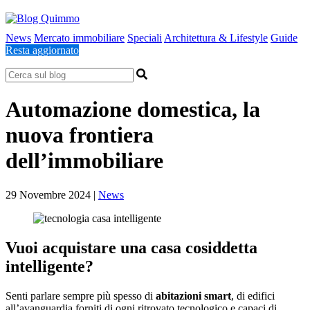
News
Mercato immobiliare
Speciali
Architettura & Lifestyle
Guide
Resta aggiornato
Automazione domestica, la
nuova frontiera
dell’immobiliare
29 Novembre 2024
|
News
Vuoi acquistare una casa cosiddetta
intelligente?
Senti parlare sempre più spesso di
abitazioni smart
, di edifici
all’avanguardia forniti di ogni ritrovato tecnologico e capaci di