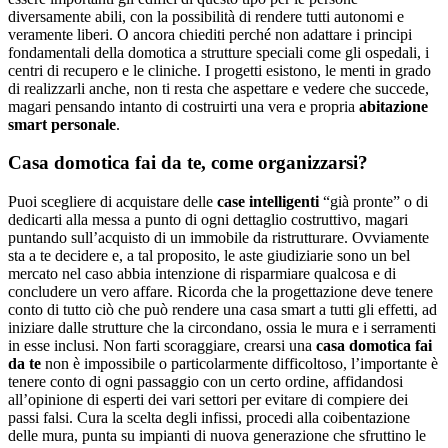
diversamente abili, con la possibilità di rendere tutti autonomi e
veramente liberi. O ancora chiediti perché non adattare i principi
fondamentali della domotica a strutture speciali come gli ospedali, i
centri di recupero e le cliniche. I progetti esistono, le menti in grado
di realizzarli anche, non ti resta che aspettare e vedere che succede,
magari pensando intanto di costruirti una vera e propria
abitazione
smart personale
.
Casa domotica fai da te, come organizzarsi?
Puoi scegliere di acquistare delle
case intelligenti
“già pronte” o di
dedicarti alla messa a punto di ogni dettaglio costruttivo, magari
puntando sull’acquisto di un immobile da ristrutturare. Ovviamente
sta a te decidere e, a tal proposito, le aste giudiziarie sono un bel
mercato nel caso abbia intenzione di risparmiare qualcosa e di
concludere un vero affare. Ricorda che la progettazione deve tenere
conto di tutto ciò che può rendere una casa smart a tutti gli effetti, ad
iniziare dalle strutture che la circondano, ossia le mura e i serramenti
in esse inclusi. Non farti scoraggiare, crearsi una
casa domotica fai
da te
non è impossibile o particolarmente difficoltoso, l’importante è
tenere conto di ogni passaggio con un certo ordine, affidandosi
all’opinione di esperti dei vari settori per evitare di compiere dei
passi falsi. Cura la scelta degli infissi, procedi alla coibentazione
delle mura, punta su impianti di nuova generazione che sfruttino le