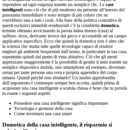
rispondere ad ogni esigenza tramite un semplice clic. Le
case
intelligenti
sono ciò che di più moderno sia presente all’interno del
panorama immobiliare e sono sempre di più coloro che ne
vorrebbero una a tutti i costi. Alla base della politica costruttiva di
questi esclusivi immobili residenziali c’è la cosiddetta
domotica
,
termine ottenuto avvicinando la parola latina domus (casa) al
suffisso -ticos, derivante invece dal greco e accostabile ad un campo
applicativo aspecifico. Ecco che quindi la domotica non è altro che
la scienza che studia tutte quelle tecnologie capaci di rendere
migliori gli ambienti frequentati dall’uomo, in particolare la sua casa,
soprattutto quindi dal punto di vista abitativo. Ciò che gli utenti
apprezzano maggiormente è la possibilità di gestire il tutto tramite un
semplice dispositivo mobile, uno smartphone ad esempio, diventato
ormai per tante persone una vera e propria appendice del corpo
umano. Quindi perché non sfruttarlo? Un’analisi approfondita
dell’argomento è comunque sempre ben accetta, quindi prima di
acquistare una casa intelligente a scatola chiusa è bene che tu prenda
in esame i seguenti aspetti:
Possedere una casa intelligente significa risparmiare
Tecnologia e gestione della casa
Come inventarsi una casa smart
Domotica della casa intelligente, il risparmio si