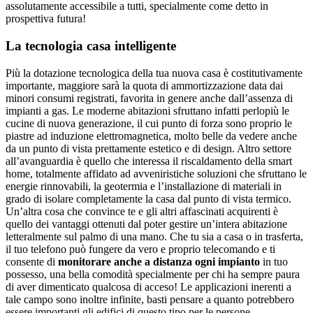
assolutamente accessibile a tutti, specialmente come detto in
prospettiva futura!
La tecnologia casa intelligente
Più la dotazione tecnologica della tua nuova casa è costitutivamente
importante, maggiore sarà la quota di ammortizzazione data dai
minori consumi registrati, favorita in genere anche dall’assenza di
impianti a gas. Le moderne abitazioni sfruttano infatti perlopiù le
cucine di nuova generazione, il cui punto di forza sono proprio le
piastre ad induzione elettromagnetica, molto belle da vedere anche
da un punto di vista prettamente estetico e di design. Altro settore
all’avanguardia è quello che interessa il riscaldamento della smart
home, totalmente affidato ad avveniristiche soluzioni che sfruttano le
energie rinnovabili, la geotermia e l’installazione di materiali in
grado di isolare completamente la casa dal punto di vista termico.
Un’altra cosa che convince te e gli altri affascinati acquirenti è
quello dei vantaggi ottenuti dal poter gestire un’intera abitazione
letteralmente sul palmo di una mano. Che tu sia a casa o in trasferta,
il tuo telefono può fungere da vero e proprio telecomando e ti
consente di
monitorare anche a distanza ogni impianto
in tuo
possesso, una bella comodità specialmente per chi ha sempre paura
di aver dimenticato qualcosa di acceso! Le applicazioni inerenti a
tale campo sono inoltre infinite, basti pensare a quanto potrebbero
essere importanti gli edifici di questo tipo per le persone