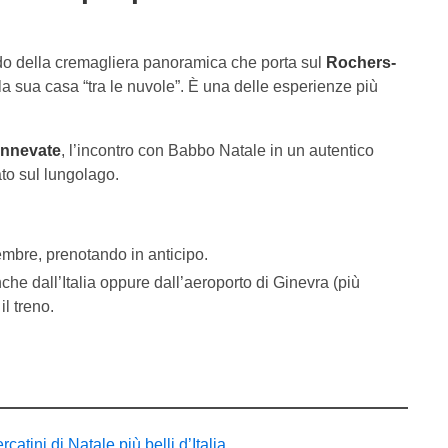
rdo della cremagliera panoramica che porta sul
Rochers-
a sua casa “tra le nuvole”. È una delle esperienze più
 innevate
, l’incontro con Babbo Natale in un autentico
ato sul lungolago.
embre, prenotando in anticipo.
anche dall’Italia oppure dall’aeroporto di Ginevra (più
l treno.
rcatini di Natale più belli d’Italia