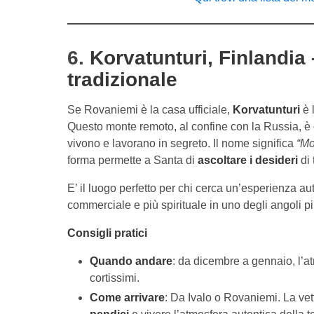
6.
Korvatunturi, Finlandia
tradizionale
Se Rovaniemi è la casa ufficiale,
Korvatunturi
è 
Questo monte remoto, al confine con la Russia, è
vivono e lavorano in segreto. Il nome significa
“Mo
forma permette a Santa di
ascoltare i desideri
di 
E’ il luogo perfetto per chi cerca un’esperienza 
commerciale e più spirituale in uno degli angoli p
Consigli pratici
Quando andare
: da dicembre a gennaio, l’a
cortissimi.
Come arrivare
: Da Ivalo o Rovaniemi. La vet