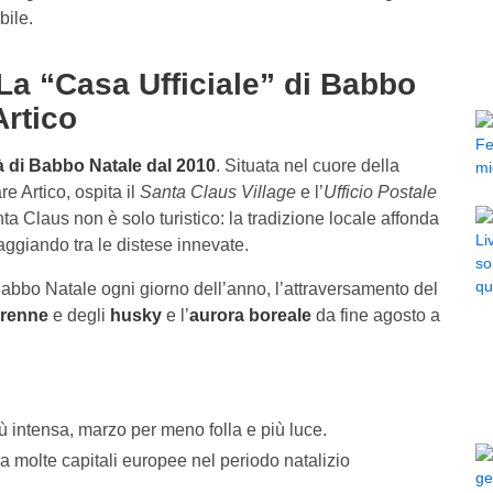
bile.
La “Casa Ufficiale” di Babbo
Artico
à di Babbo Natale dal 2010
. Situata nel cuore della
e Artico, ospita il
Santa Claus Village
e l’
Ufficio Postale
ta Claus non è solo turistico: la tradizione locale affonda
aggiando tra le distese innevate.
Babbo Natale ogni giorno dell’anno, l’attraversamento del
renne
e degli
husky
e l’
aurora boreale
da fine agosto a
ù intensa, marzo per meno folla e più luce.
da molte capitali europee nel periodo natalizio