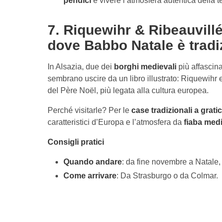
pendici
e vivere l’atmosfera autentica della ter
7. Riquewihr & Ribeauvillé
dove Babbo Natale è tradi
In Alsazia, due dei
borghi medievali
più affascin
sembrano uscire da un libro illustrato: Riquewihr 
del Père Noël, più legata alla cultura europea.
Perché visitarle? Per le
case tradizionali a grati
caratteristici d’Europa e l’atmosfera da
fiaba med
Consigli pratici
Quando andare
: da fine novembre a Natale, 
Come arrivare
: Da Strasburgo o da Colmar.