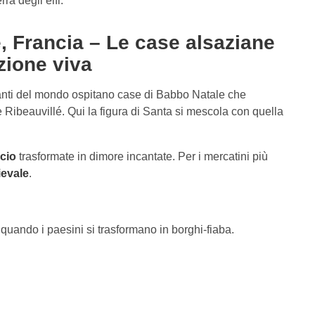
ra degli elfi.
, Francia – Le case alsaziane
zione viva
anti del mondo ospitano case di Babbo Natale che
e Ribeauvillé. Qui la figura di Santa si mescola con quella
ccio
trasformate in dimore incantate. Per i mercatini più
ievale
.
quando i paesini si trasformano in borghi-fiaba.