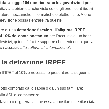
sti dalla legge 104 non rientrano le agevolazioni per
uttavia, abbiamo anche visto come gli oneri contributivi
hiature meccaniche, informatiche o elettroniche. Viene
levisione possa rientrare tra queste.
ere di una
detrazione fiscale sull’aliquota IRPEF
 al 19% del costo sostenuto
per l’acquisto di un bene
visivi, quindi, è facile supporre che rientrino in quella
no l’accesso alla cultura, all’informazione”
.
 la detrazione IRPEF
ota IRPEF al 19% è necessario presentare la seguente
odotto comprato dal disabile o da un suo familiare;
o dalla ASL di competenza;
 di lavoro o di guerra, anche essa appositamente rilasciata