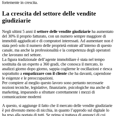
fortemente in crescita.
La crescita del settore delle vendite
giudiziarie
Negli ultimi 5 anni il
settore delle vendite giudiziarie
ha aumentato
del 30% il proprio fatturato, con un numero sempre maggiore di
immobili aggiudicati e di compratori interessati. Ad aumentare non è
stata però solo il numero delle proprietà entrate all’interno di questo
canale, ma anche la professionalità e la competenza degli operatori
che lavorano nel settore.
La figura tradizionale dell’agente immobiliare è stata nel tempo
sostituita da un esperto a 360 gradi, che conosca il mercato, lo
analizzi giorno dopo giorno, sappia coglierne le oscillazioni e riesca
soprattutto a
empatizzare con il cliente
che ha davanti, capendone
le esigenze e le preoccupazioni.
Per compiere al meglio questo lavoro sono pertanto necessarie
nozioni tecniche, legislative, finanziarie, psicologiche ma anche di
marketing, imparando a sfruttare correttamente i mezzi di
comunicazione moderni
A questo, si aggiunge il fatto che il mercato delle vendite giudiziarie
è poi divenuto meno di nicchia, in quanto l’approdo sul digitale lo
ha reso alla portata di tutti. Se prima si trattava di annunci di cui