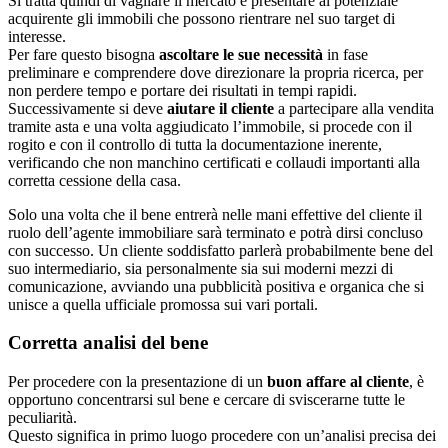
Si tratta quindi di vagliare il mercato e presentare al potenziale
acquirente gli immobili che possono rientrare nel suo target di
interesse.
Per fare questo bisogna
ascoltare le sue necessità
in fase
preliminare e comprendere dove direzionare la propria ricerca, per
non perdere tempo e portare dei risultati in tempi rapidi.
Successivamente si deve
aiutare il cliente
a partecipare alla vendita
tramite asta e una volta aggiudicato l’immobile, si procede con il
rogito e con il controllo di tutta la documentazione inerente,
verificando che non manchino certificati e collaudi importanti alla
corretta cessione della casa.
Solo una volta che il bene entrerà nelle mani effettive del cliente il
ruolo dell’agente immobiliare sarà terminato e potrà dirsi concluso
con successo. Un cliente soddisfatto parlerà probabilmente bene del
suo intermediario, sia personalmente sia sui moderni mezzi di
comunicazione, avviando una pubblicità positiva e organica che si
unisce a quella ufficiale promossa sui vari portali.
Corretta analisi del bene
Per procedere con la presentazione di un
buon affare al cliente
, è
opportuno concentrarsi sul bene e cercare di sviscerarne tutte le
peculiarità.
Questo significa in primo luogo procedere con un’analisi precisa dei