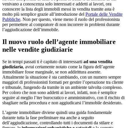
venivano a conoscenza solo interessati e addetti ai lavori, ora
conoscere la lista degli immobili messi in vendita tramite asta è
molto più semplice grazie all’introduzione del
Portale delle Vendite
Pubbliche
. Non per questo, viene meno il ruolo del professionista
per permettere al compratore di non incorrere in problemi durante
l’aggiudicazione dell’immobile.
Il nuovo ruolo dell’agente immobiliare
nelle vendite giudiziarie
Se in tempi passati ti è capitato di interessarti
ad una vendita
giudiziaria
, avrai certamente notato come la figura dell’agente
immobiliare fosse marginale, se non addirittura assente.
Attualmente la situazione è sta cambiando, con un numero sempre
maggiori di professionisti formati per gestire l’operazione tra cliente
e tribunale, fungendo da tramite in un ambiente talvolta complesso.
Per coloro che non sono addetti ai lavori, infatti, non è semplice
seguire al meglio l’iter burocratico e amministrativo, con il rischio di
sbagliare nella procedura e non aggiudicarsi l’immobile desiderato.
L’agente immobiliare diviene quindi una guida fondamentale
durante tutta la fase preliminare ma anche a seguito
dell’aggiudicazione, controllando tutti i documenti da stilare e
firmare, le
informazioni urbanistiche e catastali
e la corretta