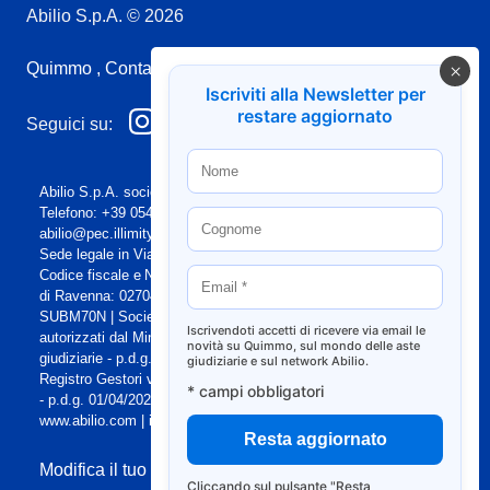
Abilio S.p.A. © 2026
Quimmo
Contatti
Privacy policy
Iscriviti alla Newsletter per
restare aggiornato
Seguici su:
Abilio S.p.A. società a socio unico Email: info@abilio.com |
Telefono: +39 0546 046747 | Sito Web: www.abilio.com | Pec:
abilio@pec.illimity.com Capitale sociale [i.v.] euro 60.975,00 |
Sede legale in Via Galileo Galilei n.6, 48018 Faenza (RA) |
Codice fiscale e Nr. Iscrizione Registro delle Imprese di Ferrara e
di Ravenna: 02704840392 | Numero REA RA 224830 | SDI:
SUBM70N | Società iscritta alla sezione A dell'elenco siti web
Iscrivendoti accetti di ricevere via email le
autorizzati dal Ministero della Giustizia alla pubblicità delle aste
novità su Quimmo, sul mondo delle aste
giudiziarie - p.d.g. 18/05/2022 | Società iscritta al n.68 del
giudiziarie e sul network Abilio.
Registro Gestori vendite telematiche del Ministero della Giustizia
* campi obbligatori
- p.d.g. 01/04/2022
www.abilio.com
|
info@abilio.com
Modifica il tuo consenso
Cliccando sul pulsante "Resta