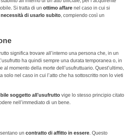
ilito all’interno di un atto ufficiale, per l’acquirente
bile. Si tratta di un
ottimo affare
nel caso in cui si
necessità di usarlo subito
, compiendo così un
ione
utto significa trovare all’interno una persona che, in un
L’usufrutto ha quindi sempre una durata temporanea o, in
al momento della morte dell’usufruttuario. Quest’ultimo,
solo nel caso in cui l’atto che ha sottoscritto non lo vieti
ile soggetto all’usufrutto
vige lo stesso principio citato
godere nell’immediato di un bene.
resentano un
contratto di affitto in essere
. Questo