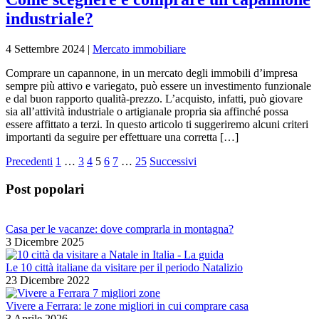
industriale?
4 Settembre 2024
|
Mercato immobiliare
Comprare un capannone, in un mercato degli immobili d’impresa
sempre più attivo e variegato, può essere un investimento funzionale
e dal buon rapporto qualità-prezzo. L’acquisto, infatti, può giovare
sia all’attività industriale o artigianale propria sia affinché possa
essere affittato a terzi. In questo articolo ti suggeriremo alcuni criteri
importanti da seguire per effettuare una corretta […]
Paginazione
Precedenti
1
…
3
4
5
6
7
…
25
Successivi
degli
Post popolari
articoli
Casa per le vacanze: dove comprarla in montagna?
3 Dicembre 2025
Le 10 città italiane da visitare per il periodo Natalizio
23 Dicembre 2022
Vivere a Ferrara: le zone migliori in cui comprare casa
3 Aprile 2026